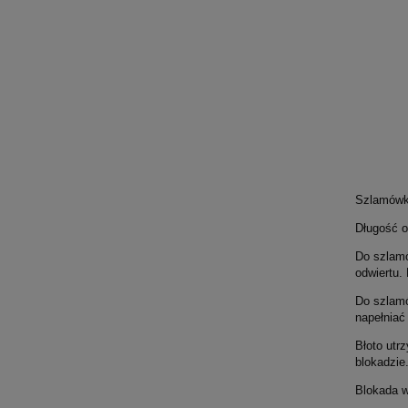
Szlamówka
Długość 
Do szlamó
odwiertu.
Do szlamó
napełniać
Błoto utr
blokadzie
Blokada w