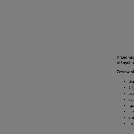
Przedmio
różnych 
Zestaw sk
Śl
14
ost
sz
rąc
link
śru
ins