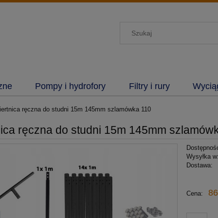
zne
Pompy i hydrofory
Filtry i rury
Wyciąg
ertnica ręczna do studni 15m 145mm szlamówka 110
nica ręczna do studni 15m 145mm szlamów
Dostępnoś
Wysyłka w
Dostawa:
Cen
86
Cena:
płat