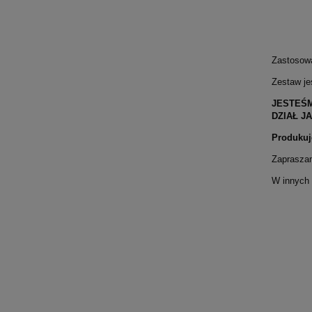
Zastosowa
Zestaw je
JESTEŚM
DZIAŁ J
Produkuj
Zaprasza
W innych o