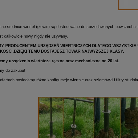
ne średnice wierteł (głowic) są dostosowane do sprzedawanych powszechnie
st całkowicie nowy nigdy nie używany.
Y PRODUCENTEM URZĄDZEŃ WIERTNICZYCH DLATEGO WSZYSTKIE 
AKOŚCI.DZIĘKI TEMU DOSTAJESZ TOWAR NAJWYŻSZEJ KLASY.
emy urządzenia wiertnicze ręczne oraz mechaniczne od 20 lat.
my do zakupu!
fertach posiadamy różne konfiguracje wiertnic oraz szlamówki i filtry studnia