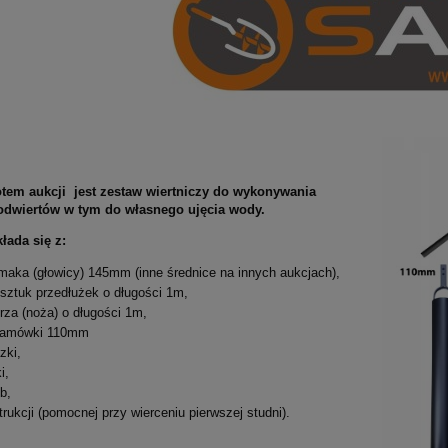
tem aukcji jest zestaw wiertniczy do wykonywania
odwiertów w tym do własnego ujęcia wody.
łada się z:
imaka (głowicy) 145mm (inne średnice na innych aukcjach),
 sztuk przedłużek o długości 1m,
rza (noża) o długości 1m,
lamówki 110mm
zki,
i,
b,
trukcji (pomocnej przy wierceniu pierwszej studni).