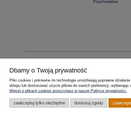
Przechowalnia
Dbamy o Twoją prywatność
PWSAM sp. 
Pliki cookies i pokrewne im technologie umożliwiają poprawne działan
sklepu lub dostosować użycie plików do swoich preferencji, wybierając 
Więcej o plikach cookies przeczytasz w naszej Polityce prywatności.
zaakceptuj tylko niezbędne
dostosuj zgody
zaakceptu