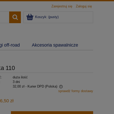
Zarejestruj się
Zaloguj się
Koszyk:
(pusty)
i off-road
Akcesoria spawalnicze
ka 110
ć:
duża ilość
:
3 dni
32,00 zł
- Kurier DPD
(Polska)
sprawdź formy dostawy
a nie zawiera ewentualnych kosztów
6,50 zł
ności