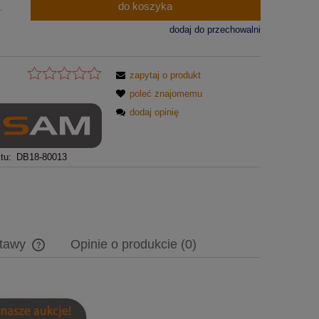
do koszyka
.
dodaj do przechowalni
zapytaj o produkt
poleć znajomemu
dodaj opinię
tu:
DB18-80013
stawy
Opinie o produkcie (0)
Cena nie zawiera ewentualnych kosztów
płatności