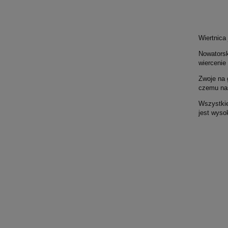
Wiertnica
Nowatorsk
wiercenie
Zwoje na 
czemu nas
Wszystkie
jest wysok