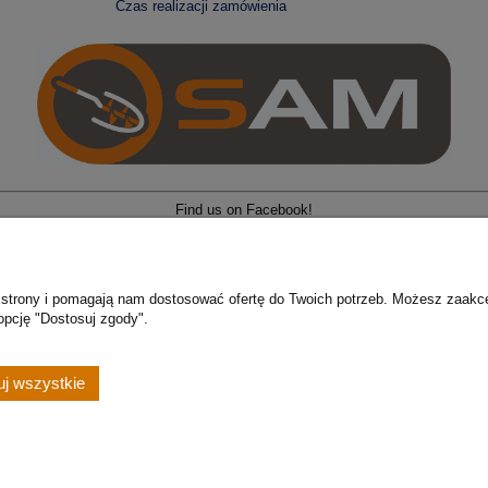
Czas realizacji zamówienia
Find us on Facebook!
z o.o
| Zajączkowo 54 | 83-111 Zajączkowo | tel: 606 231 172 | e-mail:
konta
ie strony i pomagają nam dostosować ofertę do Twoich potrzeb. Możesz zaakc
opcję "Dostosuj zgody".
Sklep internetowy Shoper.pl
j wszystkie