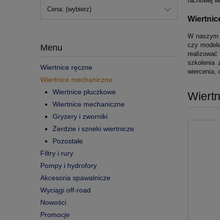
fachowej w
Cena: (wybierz)
Wiertnic
W naszym s
czy modele
Menu
realizować
szkolenia 
Wiertnice ręczne
wiercenia,
Wiertnice mechaniczne
Wiertnice płuczkowe
Wiert
Wiertnice mechaniczne
Gryzery i zworniki
Żerdzie i szneki wiertnicze
Pozostałe
Filtry i rury
Pompy i hydrofory
Akcesoria spawalnicze
Wyciągi off-road
Nowości
Promocje