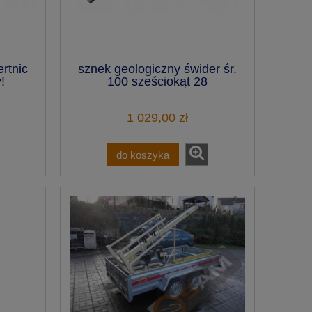
rtnic
sznek geologiczny świder śr.
!
100 sześciokąt 28
1 029,00 zł
do koszyka