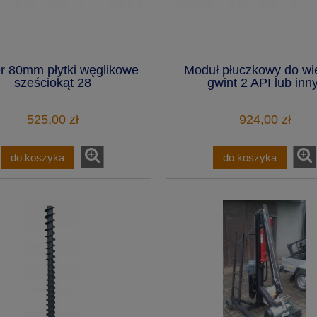
r 80mm płytki węglikowe
Moduł płuczkowy do wie
sześciokąt 28
gwint 2 API lub inny
525,00 zł
924,00 zł
do koszyka
do koszyka