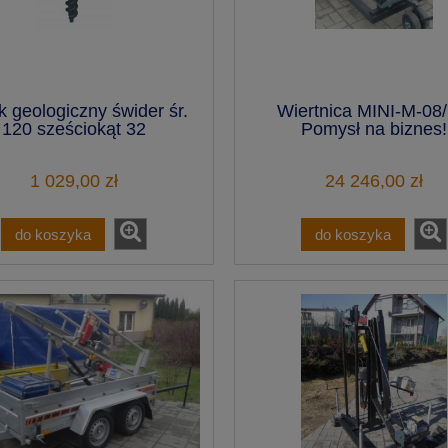
k geologiczny świder śr.
Wiertnica MINI-M-08/
120 sześciokąt 32
Pomysł na biznes!
1 029,00 zł
24 246,00 zł
do koszyka
do koszyka