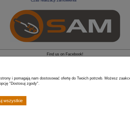
Czas realizacji zamówienia
Find us on Facebook!
z o.o
| Zajączkowo 54 | 83-111 Zajączkowo | tel: 606 231 172 | e-mail:
konta
ie strony i pomagają nam dostosować ofertę do Twoich potrzeb. Możesz zaakc
opcję "Dostosuj zgody".
Sklep internetowy Shoper.pl
j wszystkie