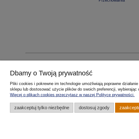
Przechowalnia
Dbamy o Twoją prywatność
PWSAM sp. 
Pliki cookies i pokrewne im technologie umożliwiają poprawne działan
sklepu lub dostosować użycie plików do swoich preferencji, wybierając 
Więcej o plikach cookies przeczytasz w naszej Polityce prywatności.
zaakceptuj tylko niezbędne
dostosuj zgody
zaakceptu