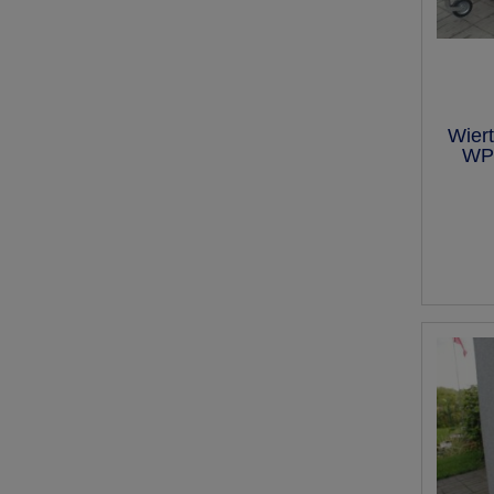
Wier
WPM