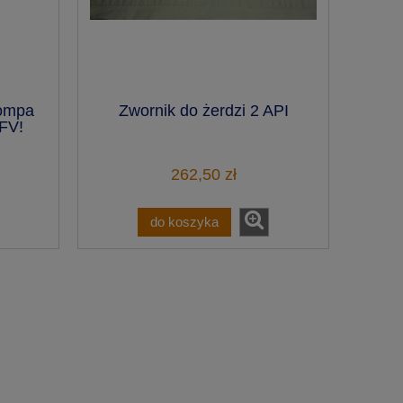
pompa
Zwornik do żerdzi 2 API
 FV!
262,50 zł
do koszyka