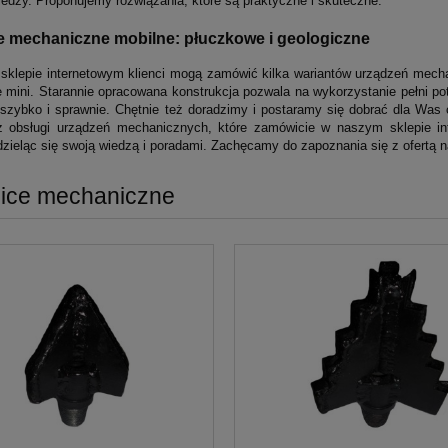
iedzy. Proponujemy rozwiązania, które są praktyczne i skuteczne.
e mechaniczne mobilne: płuczkowe i geologiczne
klepie internetowym klienci mogą zamówić kilka wariantów urządzeń mech
 mini. Starannie opracowana konstrukcja pozwala na wykorzystanie pełni p
 szybko i sprawnie. Chętnie też doradzimy i postaramy się dobrać dla Was
z obsługi urządzeń mechanicznych, które zamówicie w naszym sklepie in
 dzieląc się swoją wiedzą i poradami. Zachęcamy do zapoznania się z ofertą 
nice mechaniczne