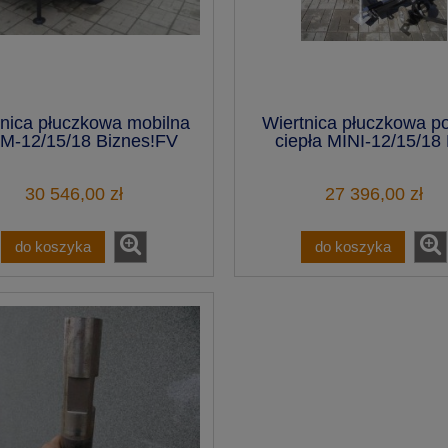
tnica płuczkowa mobilna
Wiertnica płuczkowa 
-12/15/18 Biznes!FV
ciepła MINI-12/15/18
30 546,00 zł
27 396,00 zł
do koszyka
do koszyka