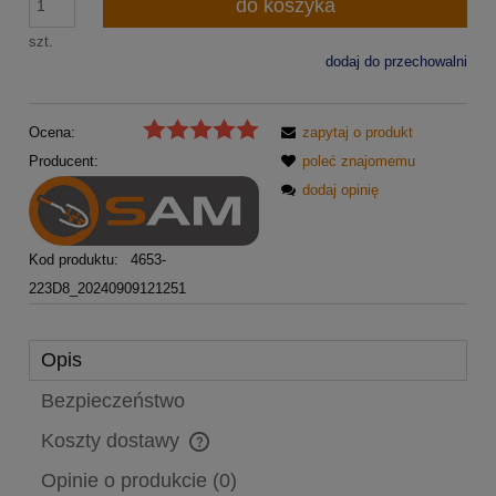
do koszyka
szt.
dodaj do przechowalni
Ocena:
zapytaj o produkt
Producent:
poleć znajomemu
dodaj opinię
Kod produktu:
4653-
223D8_20240909121251
Opis
Bezpieczeństwo
Koszty dostawy
Cena nie zawiera ewentualnych kosztów płatności
Opinie o produkcie (0)